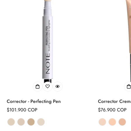
Corrector - Perfecting Pen
Corrector Crem
Precio
$101.900 COP
Precio
$76.900 COP
regular
regular