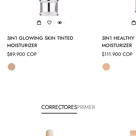
3IN1 GLOWING SKIN TINTED
3IN1 HEALTHY 
MOISTURIZER
MOISTURIZER
Precio
$89.900 COP
Precio
$111.900 COP
regular
regular
CORRECTORES
PRIMER