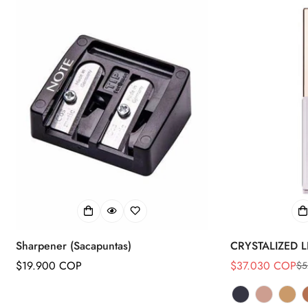
Sharpener (Sacapuntas)
CRYSTALIZED 
Precio
$19.900 COP
$37.030 COP
$5
Precio
Precio
regular
de
regular
venta