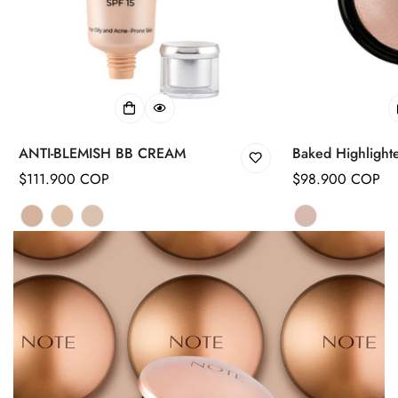
ANTI-BLEMISH BB CREAM
Baked Highlight
Precio
$111.900 COP
Precio
$98.900 COP
regular
regular