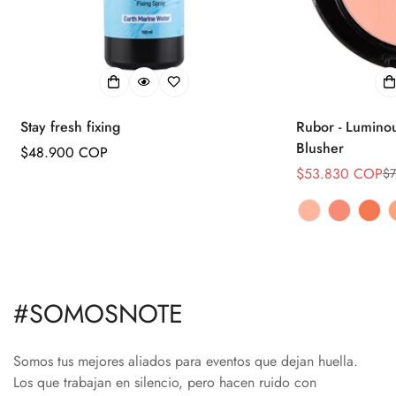
Confirm your age
Are you 18 years old or older?
No, I'm not
Yes, I am
Stay fresh fixing
Rubor - Lumino
Blusher
Precio
$48.900 COP
regular
$53.830 COP
$7
Precio
Precio
de
regular
venta
#SOMOSNOTE
Somos tus mejores aliados para eventos que dejan huella.
Los que trabajan en silencio, pero hacen ruido con